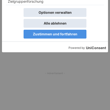
Getränke
Prickelnder Ingwer-Sekt
Jana
-
22. Juli 2022
0
1
2
3
- Advertisment -