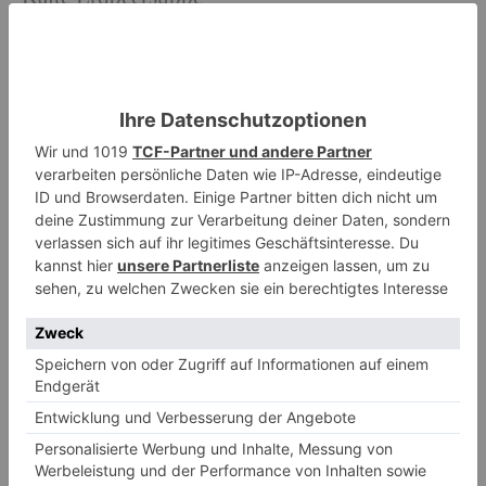
Jana
-
28. Juli 2022
0
Salate
Kate-Middleton-Wassermelonen-Salat
Jana
-
25. Juli 2022
0