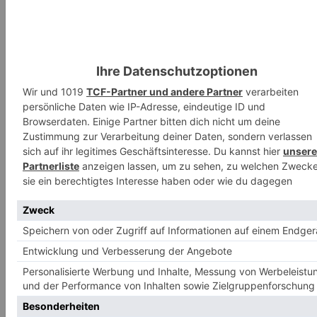
probiert gerne Neues aus und kocht mit Leidenschaft Rezepte aus den
USA.
TAGS
Eier
Facebook
WhatsApp
Email
WEITERE REZEPTE
Welches Mehl nimmt man für welchen Zweck?
Celine
-
27. August 2020
Küchenwissen