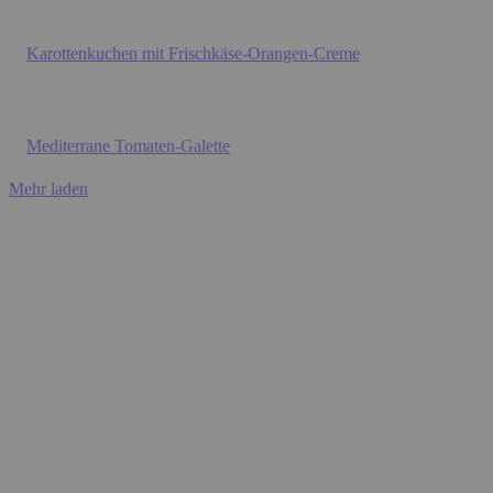
Karottenkuchen mit Frischkäse-Orangen-Creme
Mediterrane Tomaten-Galette
Mehr laden
BACKEN
Karottenkuchen mit Frischkäse-Orangen-Creme
Gesunde Black-Bean-Brownies
Zitronentarte