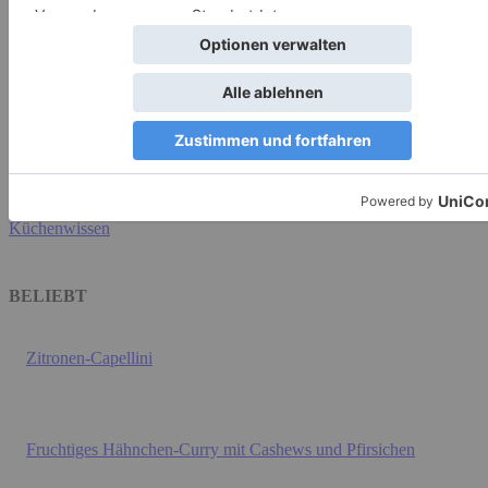
Herkunftskennzeichung von Eiern – Was musst du
wissen?
Celine
-
26. August 2020
Küchenwissen
Warum schmelzen manche Käsesorten besser als
andere?
Celine
-
18. August 2020
Küchenwissen
BELIEBT
Zitronen-Capellini
Fruchtiges Hähnchen-Curry mit Cashews und Pfirsichen