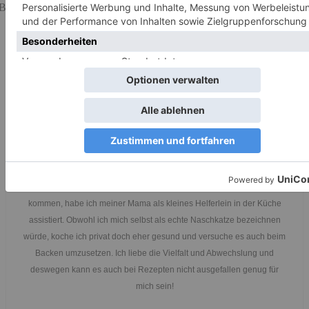
Bisher keine Bewertungen! Sei der Erste, der diesen Beitrag bewertet.
Jana
Hallo! Ich bin Jana und studiere Journalismus & PR. Schon seit ich
groß genug gewesen bin, mit der Nase über die Küchenarbeitsplatte zu
kommen, habe ich meiner Mama als kleines Helferlein in der Küche
assistiert. Obwohl ich mich selbst als echte Naschkatze bezeichnen
würde, koche ich privat doch eher gesund und versuche es auch beim
Backen umzusetzen. Ich liebe die Vielfalt und Abwechslung und
deswegen kann es auch bei Rezepten nicht ausgefallen genug für
mich sein!