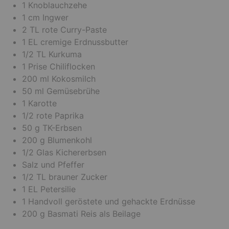
1
Knoblauchzehe
1
cm
Ingwer
2
TL
rote Curry-Paste
1
EL
cremige Erdnussbutter
1/2
TL
Kurkuma
1
Prise
Chiliflocken
200
ml
Kokosmilch
50
ml
Gemüsebrühe
1
Karotte
1/2
rote Paprika
50
g
TK-Erbsen
200
g
Blumenkohl
1/2
Glas
Kichererbsen
Salz und Pfeffer
1/2
TL
brauner Zucker
1
EL
Petersilie
1
Handvoll
geröstete und gehackte Erdnüsse
200
g
Basmati Reis
als Beilage