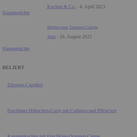
Kochen & Co.
-
4. April 2023
Hauptgerichte
Mediterrane Tomaten-Galette
Jana
-
26. August 2022
Hauptgerichte
BELIEBT
Zitronen-Capellini
Fruchtiges Hähnchen-Curry mit Cashews und Pfirsichen
Karottenkuchen mit Frischkäse-Orangen-Creme