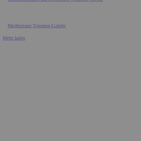
Mediterrane Tomaten-Galette
Mehr laden
BACKEN
Karottenkuchen mit Frischkäse-Orangen-Creme
Gesunde Black-Bean-Brownies
Zitronentarte
VEGANE GERICHTE