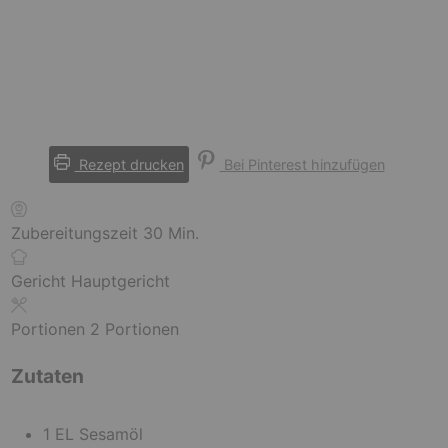
Rezept drucken
Bei Pinterest hinzufügen
M
Zubereitungszeit
30
Min.
i
n
Gericht
Hauptgericht
u
t
Portionen
2
Portionen
e
Zutaten
n
1
EL
Sesamöl