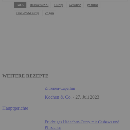
TAGS
Blumenkohl
Curry
Gemüse
gesund
One-Pot-Curry
Vegan
Facebook
WhatsApp
Email
WEITERE REZEPTE
Zitronen-Capellini
Kochen & Co.
-
27. Juli 2023
Hauptgerichte
Fruchtiges Hähnchen-Curry mit Cashews und
Pfirsichen