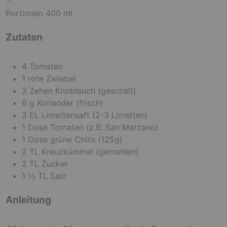
t
e
e
n
Portionen
400
ml
n
Zutaten
4
Tomaten
1
rote Zwiebel
3
Zehen
Knoblauch
(geschält)
6
g
Koriander
(frisch)
3
EL
Limettensaft
(2-3 Limetten)
1
Dose
Tomaten
(z.B. San Marzano)
1
Dose
grüne Chilis
(125g)
2
TL
Kreuzkümmel
(gemahlen)
2
TL
Zucker
1 ½
TL
Salz
Anleitung