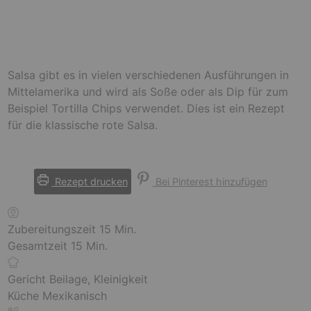
Salsa gibt es in vielen verschiedenen Ausführungen in
Mittelamerika und wird als Soße oder als Dip für zum
Beispiel Tortilla Chips verwendet. Dies ist ein Rezept
für die klassische rote Salsa.
Rezept drucken
Bei Pinterest hinzufügen
M
Zubereitungszeit
15
Min.
M
i
Gesamtzeit
15
Min.
i
n
n
u
Gericht
Beilage, Kleinigkeit
u
t
Küche
Mexikanisch