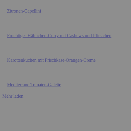
Zitronen-Capellini
Fruchtiges Hähnchen-Curry mit Cashews und Pfirsichen
Karottenkuchen mit Frischkäse-Orangen-Creme
Mediterrane Tomaten-Galette
Mehr laden
BACKEN
Karottenkuchen mit Frischkäse-Orangen-Creme