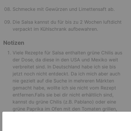
Schmecke mit Gewürzen und Limettensaft ab.
Die Salsa kannst du für bis zu 2 Wochen luftdicht
verpackt im Kühlschrank aufbewahren.
Notizen
Viele Rezepte für Salsa enthalten grüne Chilis aus
der Dose, da diese in den USA und Mexiko weit
verbreitet sind. In Deutschland habe ich sie bis
jetzt noch nicht entdeckt. Da ich mich aber auch
nie gezielt auf die Suche in mehreren Märkten
gemacht habe, wollte ich sie nicht vom Rezept
entfernen.
Falls sie bei dir nicht erhältlich sind,
kannst du grüne Chilis (z.B. Pablano) oder eine
grüne Paprika im Ofen mit den Tomaten grillen,
das Rezept mit Peperonis aus dem Glas versuchen
oder sie einfach weglassen.