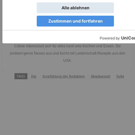
Celine
Celine interessiert sich für alles rund ums Kochen und Essen. Sie
probiert gerne Neues aus und kocht mit Leidenschaft Rezepte aus den
USA.
TAGS
Dip
Empfehlung der Redaktion
Mexikanisch
Soße
Facebook
WhatsApp
Email