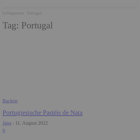
Schlagworte
Portugal
Tag:
Portugal
Backen
Portugiesische Pastéis de Nata
Jana
-
11. August 2022
0