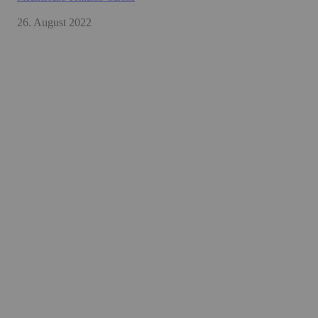
26. August 2022
BACKEN
Karottenkuchen mit Frischkäse-Orangen-Creme
Gesunde Black-Bean-Brownies
Zitronentarte
VEGANE GERICHTE
Blumenkohl-One-Pot-Curry
Zoodles mit Linsenbolognese