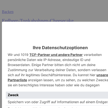
Backen
Erdbeer-Tonkabohnen-Cheesecake
Jana
-
20. Juli 2022
0