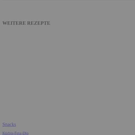
WEITERE REZEPTE
Snacks
Kürbis-Feta-Dip