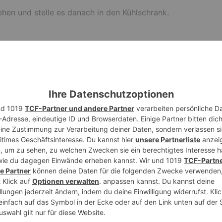
hen und stelle es danach in den Kühlschrank.
alten. Wenn du mehr nimmst, dauert es kürzer bis die Crème
emiger.
iese
Buttermilch Pancakes
verwenden.