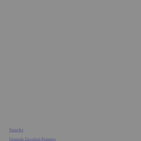
Snacks
Gesunde Zucchini-Pommes