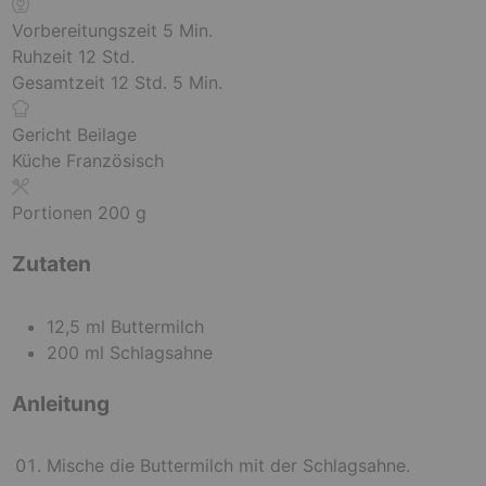
M
Vorbereitungszeit
5
Min.
S
i
Ruhzeit
12
Std.
t
S
n
M
Gesamtzeit
12
Std.
5
Min.
u
t
u
i
n
u
t
n
Gericht
Beilage
d
n
e
u
Küche
Französisch
e
d
n
t
n
e
e
Portionen
200
g
n
n
Zutaten
12,5
ml
Buttermilch
200
ml
Schlagsahne
Anleitung
Mische die Buttermilch mit der Schlagsahne.