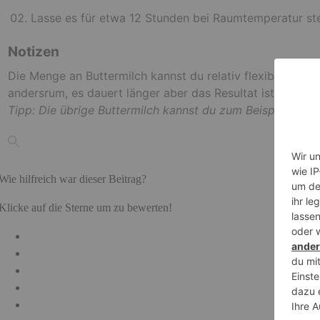
Lasse es für etwa 12 Stunden bei Raumtemperatur ste
Notizen
Die Menge an Buttermilch kannst du relativ flexibel gest
andersrum, es dauert länger aber das Resultat ist noch cr
Tipp: Die übrige Buttermilch kannst du zum Beispiel für d
Wie hilfreich war dieser Beitrag?
Klicke auf die Sterne um zu bewerten!