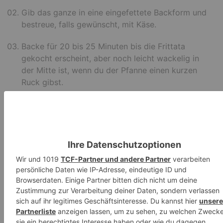
Gib das ganze in eine eingefettete Backform und
bestreue, falls gewünscht, mit Käse.
Backe für 20 bis 25 Minuten bis die Frittata
gekocht erscheint, aber noch leicht wackelig in
der Mitte ist, wenn du der Pfanne einen kurzen
Ruck gibst.
Notizen
Hier ein paar Füllungsanregungen:
Spinat und Feta
Karotten, Paprika, Frühlingszwiebeln und
Ziegenkäse
Brokkoli, Cheddar und Frühlingszwiebeln
Pilze, Rucola und Ziegenkäse
Kirschtomaten, Zucchini, Mozzarella und Basilikum