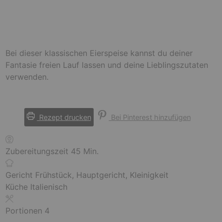
Bei dieser klassischen Eierspeise kannst du deiner
Fantasie freien Lauf lassen und deine Lieblingszutaten
verwenden.
Rezept drucken
Bei Pinterest hinzufügen
M
Zubereitungszeit
45
Min.
i
n
Gericht
Frühstück, Hauptgericht, Kleinigkeit
u
Küche
Italienisch
t
e
Portionen
4