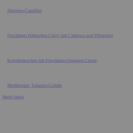
Zitronen-Capellini
Fruchtiges Hähnchen-Curry mit Cashews und Pfirsichen
Karottenkuchen mit Frischkäse-Orangen-Creme
Mediterrane Tomaten-Galette
Mehr laden
BACKEN
Karottenkuchen mit Frischkäse-Orangen-Creme