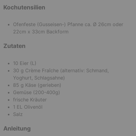
n
Kochutensilien
Ofenfeste (Gusseisen-) Pfanne ca. Ø 26cm oder
22cm x 33cm Backform
Zutaten
10
Eier
(L)
30
g
Crème Fraîche
(alternativ: Schmand,
Yoghurt, Schlagsahne)
85
g
Käse
(gerieben)
Gemüse
(200-400g)
frische Kräuter
1
EL
Olivenöl
Salz
Anleitung