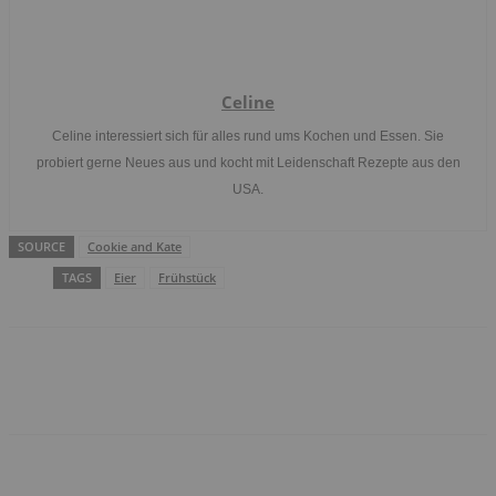
Celine
Celine interessiert sich für alles rund ums Kochen und Essen. Sie
probiert gerne Neues aus und kocht mit Leidenschaft Rezepte aus den
USA.
SOURCE
Cookie and Kate
TAGS
Eier
Frühstück
Facebook
WhatsApp
Email