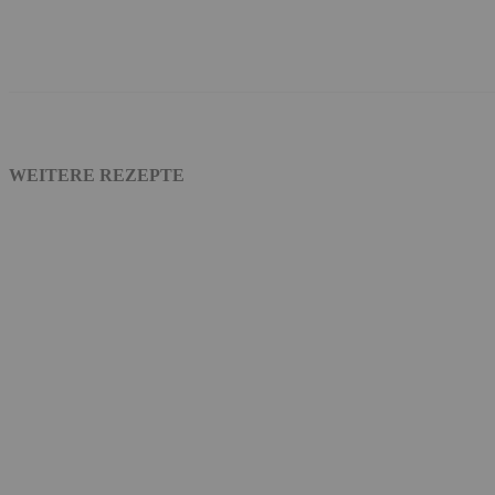
Teilen
Facebook
WhatsApp
Emai
WEITERE REZEPTE