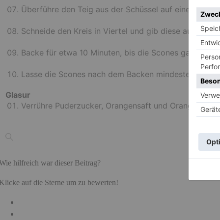
Überführe den Teig aus der Schüssel auf eine gut bem
Schneide den Kreis in Viertel und gib diese auf ein 
Backe für etwa 10 Minuten, bis die Scones ganz leicht
Lasse die Scones nach dem Backen mindestens 10 Min
Glasur
Verrühre Puderzucker, Orangensaft und Orangenschal
Wie hilfreich war dieser Beitrag?
Klicke auf die Sterne um zu bewerten!