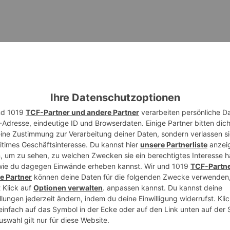
in einer Schüssel.
iese mit einer Gabel, zwei Messern oder einem Pastry Cutte
tücke.
den Teig.
ch zu einem Ball formen lässt.