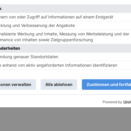
ehlte Fläche und rolle in einen Kreis mit ca. 15cm Durchme
eingefettes oder mit Backpapier ausgelegtes Backblech.
 braun sind.
uten abkühlen bevor du die Glasur drauf gibst.
e zu einer geschmeidigen Glasur.