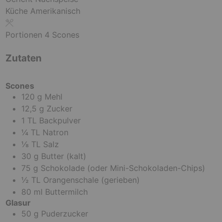
u
Küche
Amerikanisch
t
e
Portionen
4
Scones
n
Zutaten
Scones
120
g
Mehl
12,5
g
Zucker
1
TL
Backpulver
¼
TL
Natron
⅛
TL
Salz
30
g
Butter
(kalt)
75
g
Schokolade
(oder Mini-Schokoladen-Chips)
½
TL
Orangenschale
(gerieben)
80
ml
Buttermilch
Glasur
50
g
Puderzucker