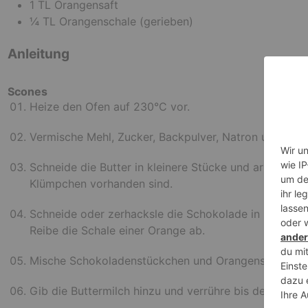
1
TL
Orangensaft
¼
TL
Orangenschale
(gerieben)
Anleitung
Scones
Heize den Ofen auf 230°C vor.
Vermische Mehl, Zucker, Backpulver, Natron und Salz 
Schneide die Butter in kleinere Stücke und arbeite d
Klümpchen vorhanden sind.
Schneide oder zerhacksle die Schokolade in kleine S
Reibe die Schale einer Orange ab.
Mische Schokoladenstückchen und Orangenschale in 
Gib die Buttermilch hinzu und verrühre bis der Teig si