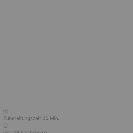
M
Zubereitungszeit
30
Min.
i
n
Gericht
Nachspeise