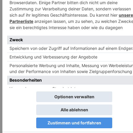
WEITERE REZEPTE
Karottenkuchen mit Frischkäse-Orangen-Creme
Jana
-
26. August 2022
Backen
Kürbis-Feta-Dip
Jana
-
26. August 2022
Snacks
Gesunde Black-Bean-Brownies
Jana
-
17. August 2022
Backen
BELIEBT