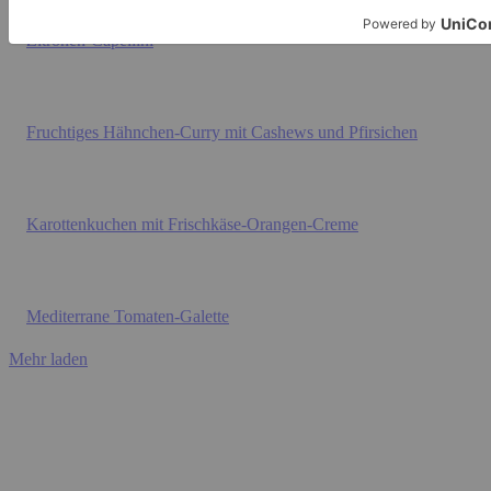
Zitronen-Capellini
Fruchtiges Hähnchen-Curry mit Cashews und Pfirsichen
Karottenkuchen mit Frischkäse-Orangen-Creme
Mediterrane Tomaten-Galette
Mehr laden
BACKEN
Karottenkuchen mit Frischkäse-Orangen-Creme