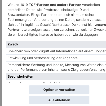
WEITERE REZEPTE
Zitronen-Capellini
Kochen & Co.
-
27. Juli 2023
Hauptgerichte
Fruchtiges Hähnchen-Curry mit Cashews und
Pfirsichen
Kochen & Co.
-
4. April 2023
Hauptgerichte
Mediterrane Tomaten-Galette
Jana
-
26. August 2022