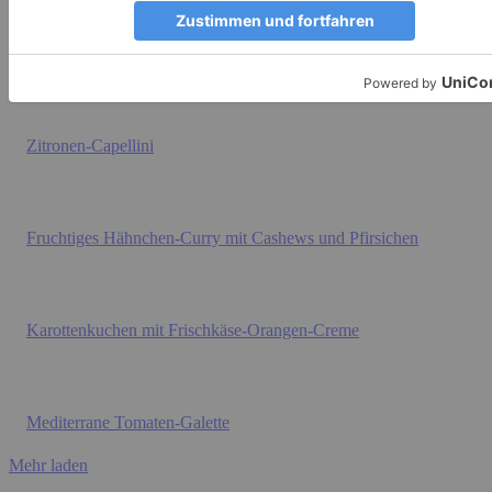
Hauptgerichte
BELIEBT
Zitronen-Capellini
Fruchtiges Hähnchen-Curry mit Cashews und Pfirsichen
Karottenkuchen mit Frischkäse-Orangen-Creme
Mediterrane Tomaten-Galette
Mehr laden