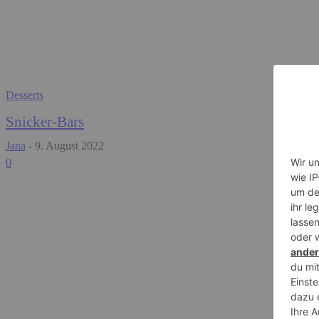
Desserts
Snicker-Bars
Jana
-
9. August 2022
0