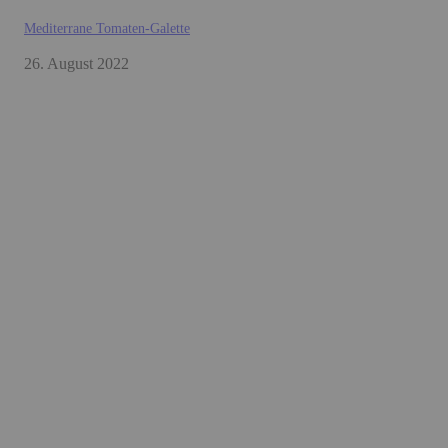
Mediterrane Tomaten-Galette
26. August 2022
BACKEN
Karottenkuchen mit Frischkäse-Orangen-Creme
Gesunde Black-Bean-Brownies
Zitronentarte
VEGANE GERICHTE
Blumenkohl-One-Pot-Curry
Zoodles mit Linsenbolognese