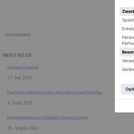
- Advertisment -
MOST READ
Zitronen-Capellini
27. Juli 2023
Fruchtiges Hähnchen-Curry mit Cashews und Pfirsichen
4. April 2023
Karottenkuchen mit Frischkäse-Orangen-Creme
26. August 2022