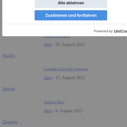
WEITERE REZEPTE
Kürbis-Feta-Dip
Jana
-
26. August 2022
Snacks
Gesunde Zucchini-Pommes
Jana
-
15. August 2022
Snacks
Snicker-Bars
Jana
-
9. August 2022
Desserts