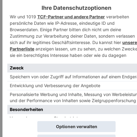
Celine
Celine interessiert sich für alles rund ums Kochen und Essen. Sie
probiert gerne Neues aus und kocht mit Leidenschaft Rezepte aus den
USA.
TAGS
Dip
Homemade
Facebook
WhatsApp
Email