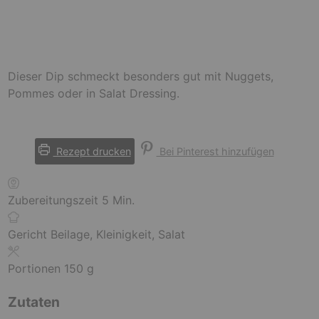
Dieser Dip schmeckt besonders gut mit Nuggets,
Pommes oder in Salat Dressing.
Rezept drucken
Bei Pinterest hinzufügen
M
Zubereitungszeit
5
Min.
i
n
Gericht
Beilage, Kleinigkeit, Salat
u
t
Portionen
150
g
e
Zutaten
n