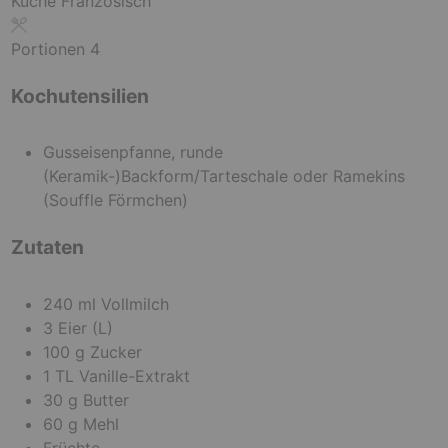
u
t
e
Küche
Französisch
t
e
n
e
n
Portionen
4
n
Kochutensilien
Gusseisenpfanne, runde
(Keramik-)Backform/Tarteschale oder Ramekins
(Souffle Förmchen)
Zutaten
240
ml
Vollmilch
3
Eier
(L)
100
g
Zucker
1
TL
Vanille-Extrakt
30
g
Butter
60
g
Mehl