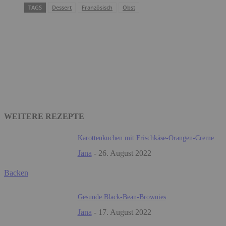
TAGS
Dessert
Französisch
Obst
Facebook
WhatsApp
Email
WEITERE REZEPTE
Karottenkuchen mit Frischkäse-Orangen-Creme
Jana
-
26. August 2022
Backen
Gesunde Black-Bean-Brownies
Jana
-
17. August 2022