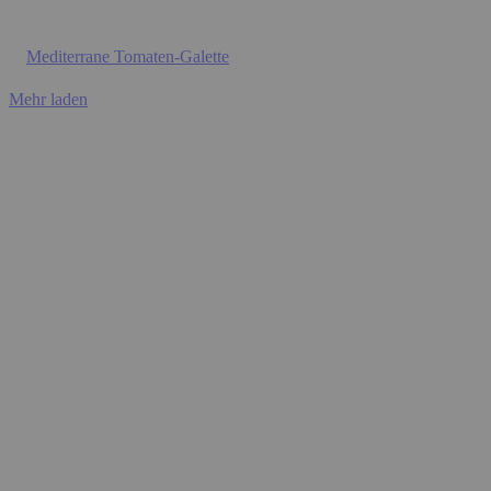
Mediterrane Tomaten-Galette
Mehr laden
BACKEN
Karottenkuchen mit Frischkäse-Orangen-Creme
Gesunde Black-Bean-Brownies
Zitronentarte
VEGANE GERICHTE
Blumenkohl-One-Pot-Curry